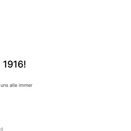
 1916!​
 uns alle immer
nd